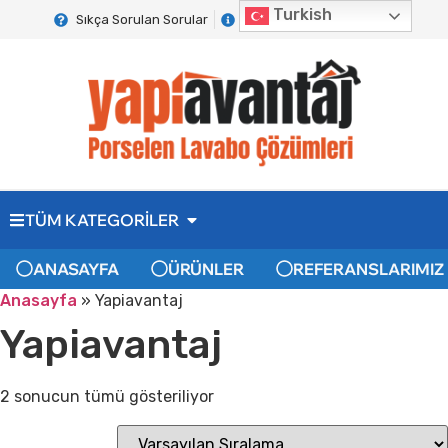
Turkish
Sıkça Sorulan Sorular
Hakkımızda
İletişim
TÜM KATEGORİLER
ANASAYFA
ÜRÜNLER
REFERANSLARIMIZ
Anasayfa
»
Yapiavantaj
Yapiavantaj
2 sonucun tümü gösteriliyor